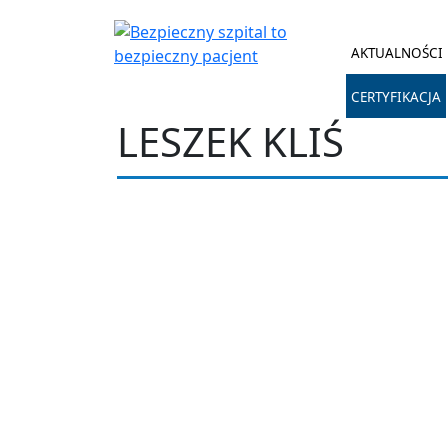
AKTUALNOŚCI
CERTYFIKACJA
LESZEK KLIŚ
Leszek Kliś
Status kont
Informacje
Wpisy
Komentarze
Ten użytkownik nie dodał jeszcze żadnych infor