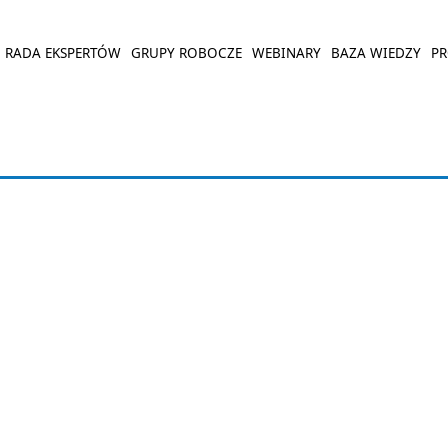
RADA EKSPERTÓW
GRUPY ROBOCZE
WEBINARY
BAZA WIEDZY
PR
a użytkownika to Zatwierdzono
macji o sobie.