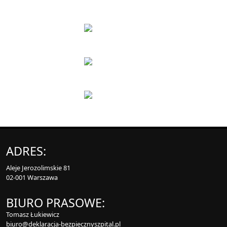
ADRES:
Aleje Jerozolimskie 81
02-001 Warszawa
BIURO PRASOWE:
Tomasz Łukiewicz
biuro@deklaracja-bezpiecznyszpital.pl