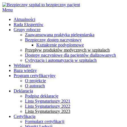
Menu
Aktualności
Rada Ekspertów
Grupy robocze
Zaawansowana praktyka pielęgniarska
Bezpieczny dostęp naczyniowy
Kształcenie podyplomowe
Przepływ produktów medycznych w szpitalach
Dostępy naczyniowe dla pacjentów dializowanych
Cyfryzacja i automatyzacja w szpitalach
Webinary
Baza wiedzy
Program certyfikacyjny
O projekcie
O autorach
Deklaracja
Podpisz deklarację
Lista Sygnatariuszy 2021
Lista Sygnatariuszy 2022
Lista Sygnatariuszy 2023
Certyfikacja
Formularz certyfikacji
Wyniki I edycji