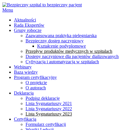
Menu
Aktualności
Rada Ekspertów
Grupy robocze
Zaawansowana praktyka pielęgniarska
Bezpieczny dostęp naczyniowy
Kształcenie podyplomowe
Przepływ produktów medycznych w szpitalach
Dostępy naczyniowe dla pacjentów dializowanych
Cyfryzacja i automatyzacja w szpitalach
Webinary
Baza wiedzy
Program certyfikacyjny
O projekcie
O autorach
Deklaracja
Podpisz deklarację
Lista Sygnatariuszy 2021
Lista Sygnatariuszy 2022
Lista Sygnatariuszy 2023
Certyfikacja
Formularz certyfikacji
Wyniki I edycji