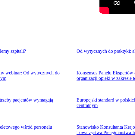
lemy szpitali?
Od wytycznych do praktyki: 
atny webinar: Od wytycznych do
Konsensus Panelu Ekspertów
owym
organizacji opieki w zakresie t
otrzeby pacjentów wymagają
Europejski standard w polskic
centralnym
ieletowego wśród personelu
Stanowisko Konsultanta Krajow
Towarzystwa Pielęgniarstwa In