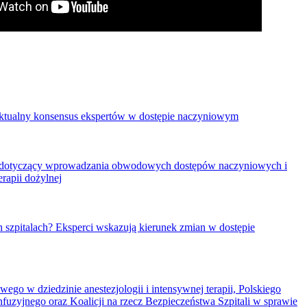
aktualny konsensus ekspertów w dostępie naczyniowym
 dotyczący wprowadzania obwodowych dostępów naczyniowych i
erapii dożylnej
h szpitalach? Eksperci wskazują kierunek zmian w dostępie
ego w dziedzinie anestezjologii i intensywnej terapii, Polskiego
fuzyjnego oraz Koalicji na rzecz Bezpieczeństwa Szpitali w sprawie