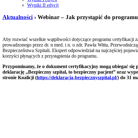
Wyniki II edycji
Aktualności
› Webinar – Jak przystąpić do program
Aby rozwiać wszelkie wątpliwości dotyczące programu certyfikacji 
prowadzonego przez dr. n med. i n. o zdr. Pawła Witta, Przewodnicz
Bezpieczeństwa Szpitali. Ekspert odpowiedział na najczęściej pojawia
korzyści płynących z przystąpienia do programu.
Przypominamy, że o dokument certyfikacyjny mogą ubiegać się p
deklarację ,,Bezpieczny szpital, to bezpieczny pacjent” oraz wyp
stronie Koalicji (
https://deklaracja-bezpiecznyszpital.pl/
)
do 31 m