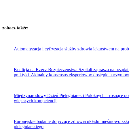
zobacz także:
Automatyzacja i cyfryzacja służby zdrowia lekarstwem na prob
Koalicja na Rzecz Bezpieczeństwa Szpitali zaprasza na bezpł
praktyki. Aktualny konsensus ekspertów w dostępie naczyni
Międzynarodowy Dzień Pielęgniarek i Położnych – rosnące p
większych kompetencji
Europejskie badanie dotyczące zdrowia układu mięśniowo-szk
pielęgniarskiego