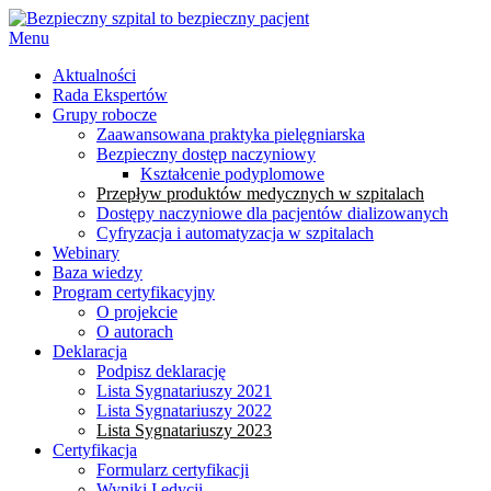
Menu
Aktualności
Rada Ekspertów
Grupy robocze
Zaawansowana praktyka pielęgniarska
Bezpieczny dostęp naczyniowy
Kształcenie podyplomowe
Przepływ produktów medycznych w szpitalach
Dostępy naczyniowe dla pacjentów dializowanych
Cyfryzacja i automatyzacja w szpitalach
Webinary
Baza wiedzy
Program certyfikacyjny
O projekcie
O autorach
Deklaracja
Podpisz deklarację
Lista Sygnatariuszy 2021
Lista Sygnatariuszy 2022
Lista Sygnatariuszy 2023
Certyfikacja
Formularz certyfikacji
Wyniki I edycji