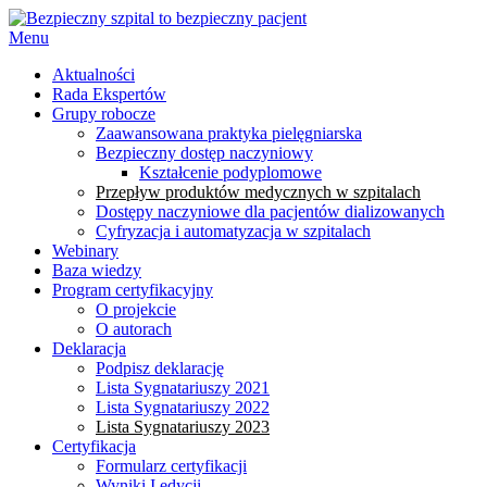
Menu
Aktualności
Rada Ekspertów
Grupy robocze
Zaawansowana praktyka pielęgniarska
Bezpieczny dostęp naczyniowy
Kształcenie podyplomowe
Przepływ produktów medycznych w szpitalach
Dostępy naczyniowe dla pacjentów dializowanych
Cyfryzacja i automatyzacja w szpitalach
Webinary
Baza wiedzy
Program certyfikacyjny
O projekcie
O autorach
Deklaracja
Podpisz deklarację
Lista Sygnatariuszy 2021
Lista Sygnatariuszy 2022
Lista Sygnatariuszy 2023
Certyfikacja
Formularz certyfikacji
Wyniki I edycji