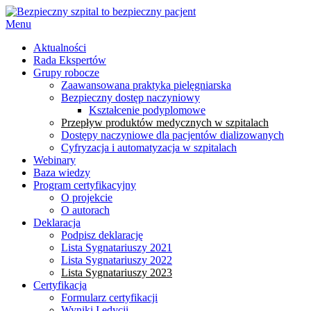
Menu
Aktualności
Rada Ekspertów
Grupy robocze
Zaawansowana praktyka pielęgniarska
Bezpieczny dostęp naczyniowy
Kształcenie podyplomowe
Przepływ produktów medycznych w szpitalach
Dostępy naczyniowe dla pacjentów dializowanych
Cyfryzacja i automatyzacja w szpitalach
Webinary
Baza wiedzy
Program certyfikacyjny
O projekcie
O autorach
Deklaracja
Podpisz deklarację
Lista Sygnatariuszy 2021
Lista Sygnatariuszy 2022
Lista Sygnatariuszy 2023
Certyfikacja
Formularz certyfikacji
Wyniki I edycji